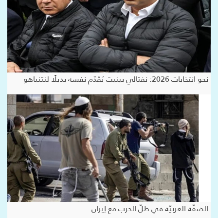
نحو انتخابات 2026: نفتالي بينيت يُقَدّم نفسه بديلًا لنتنياهو
الضفّة الغربيّة في ظلّ الحرب مع إيران