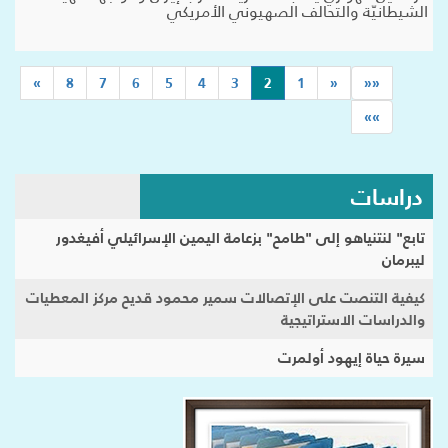
الشيطانيّة والتحالف الصهيوني الأمريكي
(current)
»
8
7
6
5
4
3
2
1
«
««
»»
دراسات
تابع" لنتنياهو إلى "طامح" بزعامة اليمين الإسرائيلي أفيغدور
ليبرمان
كيفية التنصت على الإتصالات سمير محمود قديح مركز المعطيات
والدراسات الاستراتيجية
سيرة حياة إيهود أولمرت