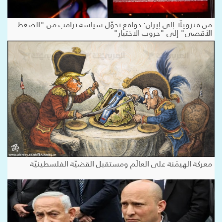
من فنزويلّا إلى إيران: دوافع تحوّل سياسة ترامب من "الضغط
الأقصى" إلى "حروب الاختيار"
معركة الهيمَنة على العالَم ومستقبل القضيّة الفلسطينيّة