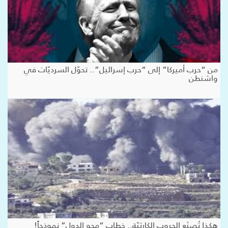
من “حرب أميركا” إلى “حرب إسرائيل”.. تحوّل السرديّات في
واشنطن
هكذا تُصنَع الحروب الكارثيّة.. خطاب “محو الدول” نموذجاً!