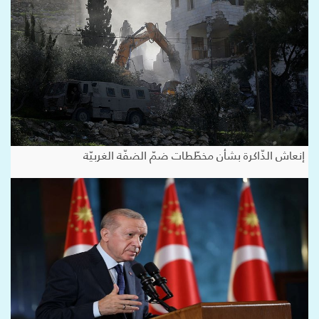
إنعاش الذّاكرة بشأن مخطّطات ضمّ الضفّة الغربيّة