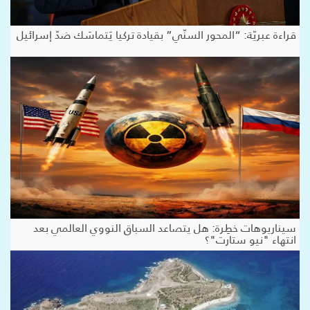
قراءة عبريّة: “المحور السنّي” بقيادة تركيا يَتماسَك ضدّ إسرائيل
سيناريوهات خطِرة: هل يتصاعد السباق النووي العالمي بعد
انتهاء "نيو ستارت"؟