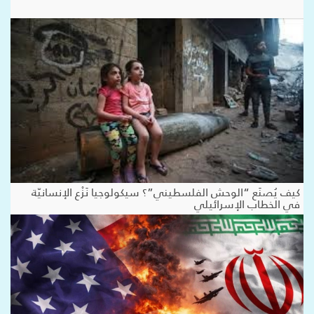
كيف يُصنَع “الوحش الفلسطيني”؟ سيكولوجيا نَزْع الإنسانيّة
في الخطاب الإسرائيلي