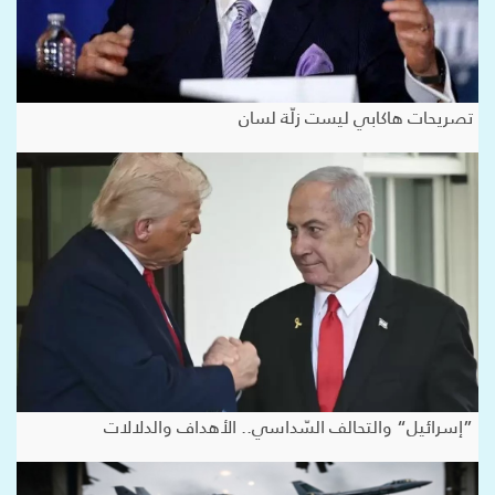
تصريحات هاكابي ليست زلّة لسان
”إسرائيل“ والتحالف السّداسي.. الأهداف والدلالات