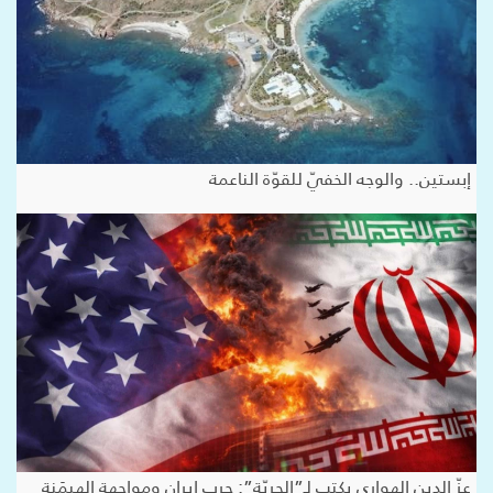
إبستين.. والوجه الخفيّ للقوّة الناعمة
عزّ الدين الهواري يكتب لـ”الحريّة”: حرب إيران ومواجهة الهيمَنة