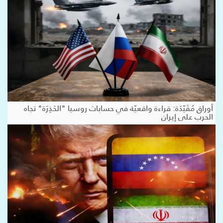
أوراق مُقَيّدَة: قراءة واقعيّة في حسابات روسيا "الحَذِرَة" تجاه
الحرب على إيران