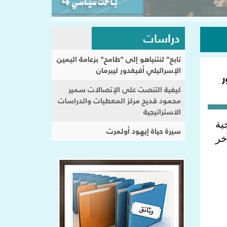
دراسات
تابع" لنتنياهو إلى "طامح" بزعامة اليمين
الإسرائيلي أفيغدور ليبرمان
ر
كيفية التنصت على الإتصالات سمير
محمود قديح مركز المعطيات والدراسات
الاستراتيجية
ية
سيرة حياة إيهود أولمرت
خر