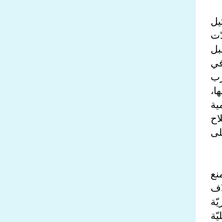
يل
ّت
بل
في
رب
ا،
ية
اح
لى
نع
اف
ّة
ّة