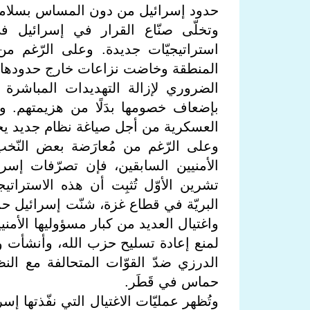
حدود إسرائيل من دون المساس بسلامت
وتخلّى صنّاع القرار في إسرائيل في ا
استراتيجيّات جديدة. وعلى الرّغم 
المنطقة وخاضت نزاعات خارج حدودها، فإن
الضروري لإزالة التهديدات المباشرة و
بإضعاف خصومها بدَلًا من هزيمتهم. وأص
العسكرية من أجل صياغة نظام جديد يحم
وعلى الرّغم من مُعارَضة بعض النّخ
الأمنيين السابقين، فإن تصرّفات إسر
تشرين الأوّل تُثبِت أن هذه الاستراتيج
البريّة في قطاع غزة، شنّت إسرائيل حم
واغتيال العديد من كبار مسؤوليها الأمنيي
لمنع إعادة تسليح حزب الله، وأنشأت وج
الدرزي ضدّ القوّات المتحالفة مع ال
حماس في قَطَر.
وتُظهِر عمليّات الاغتيال التي نفّذتها إ