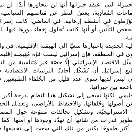
مراء التي اعتقد جيرانها أنها لن تتجاوزها أبدًا. لن تم
عات المُعادِية، بغضّ النظر عن مَناصبهم السياسية 
تَوَرّطون في أنشطة إرهابية. في الماضي، كانت إسرائ
فض التأثير، أو أنها كانت تُحاول إخفاء دورها فيها، ل
ية.
ية الجديدة باعتبارها سعيًا إلى الهيمَنة الإقليمية. في وا
وى في المنطقة، فإن إسرائيل ليست قوّة مُهَيمِنة إقليمي
ل الاقتصاد الإسرائيلي إلّا حصّة غير مُتناسبة من النا
ع إسرائيل أن تُشَكّل أحاديًا الترتيبات الاقتصادية 
لتي ليس لديها سوى عدد قليل من الحُلفاء الطبيعيين 
اعمة بين جيرانها.
الإقليمي. لكنها تسعى إلى تشكيل هذا النظام بدرجة أكبر 
صولها وحُلفائها، والاحتفاظ بالأراضي، وتعديل الحد
الاستراتيجيّة، وتشكيل تحالفات متنوّعة حول المصا
طوير قدرات من شأنها أن تهدّد وجودها أو أمنها. كما 
أكثر طموحًا بكثير من تلك التي سعَت إلى تحقيقها 