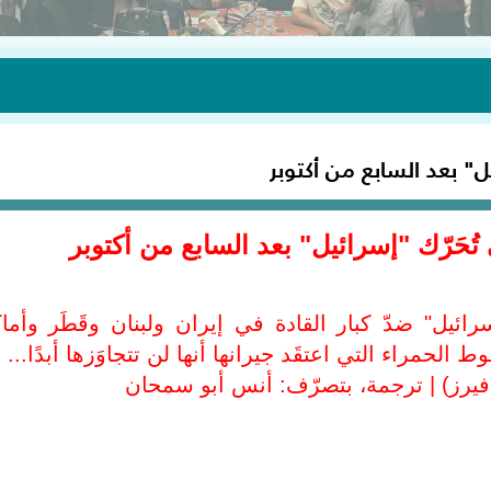
ئيل" بعد السابع من أكتوبر
تي تُحَرّك "إسرائيل" بعد السابع من أكتوبر
"إسرائيل" ضدّ كبار القادة في إيران ولبنان وقَطَر وأما
 الحمراء التي اعتقَد جيرانها أنها لن تتجاوَزها أبدًا...
يرز) | ترجمة، بتصرّف: أنس أبو سمحان