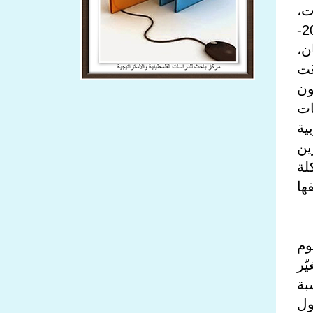
ت،
والذي كان مُستشارًا للأمن القومي الإسرائيلي ورئيسًا لمجلس الأمن القومي خلال الفترة 2017-
ن،
َت
ون
ات
ية
ين
لة
ها
لهجوم
ّر
بة
ول