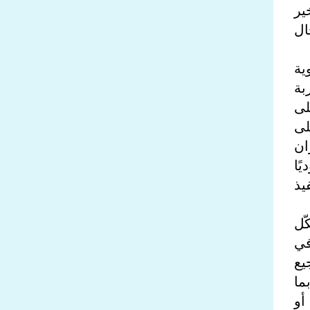
ير
ال
ية
بة
لى
لى
ان
ًا
يذ
ّل
في
يع
ما
أو