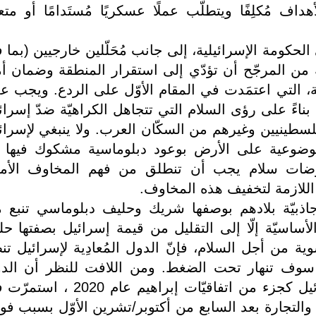
 مُكلِفًا ويتطلّب عملًا عسكريًا مُستَدامًا أو متعد
الحكومة الإسرائيلية، إلى جانب مُحَلّلين خارجيين (بما 
ّة من المرجّح أن تؤدّي إلى استقرار المنطقة وضمان أ
ابقة، التي اعتمَدت في المقام الأوّل على الردع. ويجب ع
 بناءً على رؤى السلام التي تتجاهل الكراهيّة ضدّ إسرائ
فلسطينيين وغيرهم من السكّان العرب. ولا ينبغي لإسرائ
لموضوعية على الأرض بوعود دبلوماسية مشكوك فيها 
وضات سلام يجب أن تنطلق من فهم المخاوف الأمني
ت اللازمة لتخفيف هذه المخاوف.
 جاذبيّة بلادهم بوصفها شريك وحليف دبلوماسي تنبع 
الأساسيّة إلّا إلى التقليل من قيمة إسرائيل بصفتها حليف
وية من أجل السلام، فإنّ الدول المُعادِية لإسرائيل تنظ
لاد سوف تنهار تحت الضغط. ومن اللافت للنظر أن الد
العربية التي طبّعت العلاقات مع إسرائيل كجزء من اتفاقيّات إبراهيم عام 20
والتجارة بعد السابع من أكتوبر/تشرين الأوّل بسبب فوا