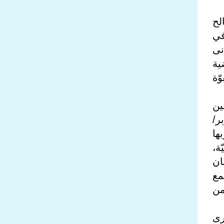
لح
في
نى
ية
ّة
ين
ر/
ها
ة،
ان
مع
من
رى