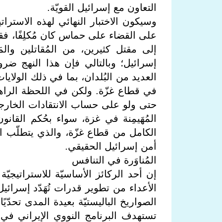
التعاون مع إسرائيل القويّة.
وسيكون الاختبار النهائي لهذه الاستر
على القضاء على حماس كان مُكلِفًا، فقد
إلى مقتل كثيرين، من المُقاتلين وال
إسرائيل؛ وبالتالي فإن هذا النهج ض
العديد من البُلدان، بما في ذلك الولاي
في قطاع غزّة. ولكن في اللحظة الراهنة
حتى ولو على حساب الانتقادات الخارجيّ
المُهَيمِنة في غزة، سواء بحُكم القانو
الكامل من قطاع غزّة، والذي يتطلّب ا
أمن إسرائيل الحقيقي.
المُناوَرة في التنافس
إن أحد الركائز الأساسيّة للاستراتيجيّة 
الأعداء من تطوير قدرات تُهَدّد إسرائيل.
الصواريخ الباليستيّة بعيدة المدى تحدّي
تستهدف البرنامج النووي الإيراني في 