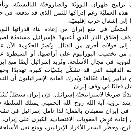
ج طهران النوويّة والصاروخيّة الباليستيّة، وتأخ
 هذه العمليّة رغم إدراكها للثمن الذي قد تدفعه في ح
ها إلى إشعال حرب إقليميّة.
م المتمثّل في منع إيران من إعادة بناء قدراتها النوو
وقف إطلاق النار الذي أعقبَها؛ فإسرائيل مستعدّة لضر
ك إلى جولات أخرى من القتال. وتُصِرّ الحكومة الآن ع
ان من تخصيب اليورانيوم على أراضيها، أو السيطرة ع
النووية في مجال الأسلحة. وتُريد إسرائيل أيضًا منع إير
ة الدقيقة التي قد تشكّل بكميّات كبيرة تهديدًا وجودي
ابير إنفاذ فعّالة؛ ويُدرك القادة الإسرائيليون أن التنف
 فعليًا في وقف إيران.
ًا صريحًا لاستراتيجيّة إسرائيل، فإن إيران ستظلّ تُشَك
َرشد برؤية آية الله روح الله الخميني يمتلك السلطة 
 في إيران ضعيفان بالفعل؛ لذا تأمل إسرائيل في تشج
ى إعادة فرض العقوبات الاقتصادية الكبرى على إيران، ب
رج، وحظْر السفر للأفراد الإيرانيين، ومنع نقل الأسلحة 