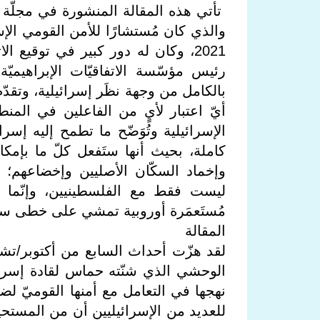
تأتي هذه المقالة المنشورة في مجلّة «
2021، وكان له دور كبير في توقيع ا
رئيس مؤسّسة الاتفاقيّات الإبراهيميّ
بالكامل من وجهة نظَر إسرائيلية، وتقدّ
أيّ اعتبار لأيٍ من الفاعلين في المنط
الإسرائيلية وتُوَضّح ما تطمح إليه إسر
كاملة، بحيث أنها ستَفعل كلّ ما بإمكان
وإخماد السكّان الأصليين وإخضاعهم؛ و
ليست فقط مع الفلسطينيين، وإنّما مع
مُستَعمَرة أوروبية تمشي على خطى سل
المقالة
الوحشي الذي شنّته حماس لقادة إسرائيل
نهجها في التعامل مع أمنها القوميّ لضم
للعديد من الإسرائيليين أن من المست