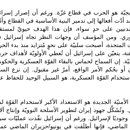
اتيجيّة هو الحرب في قطاع غزّة. ورغم أن إصرار إسرائ
 أدّت أفعالها إلى تدمير البنية الأساسية في القطاع وأد
مَدنيين على حدٍ سواء، فإن هذا الهدف حيويّ لمستق
روري. ومن المؤسف أن وجهات النظر تجاه إسرائيل 
ات المتحدة، أصبحت سلبيّة على نحوٍ مُتزايد منذ بدء الح
، يتعيّن على إسرائيل أن تُعطي الأولويّة لأهداف حربه
ة. إن السماح لحماس بالبقاء القوّة العسكرية والحكوم
ن أو بحُكم الأمر الواقع، أمرٌ غير مقبول. إن نزع السل
ستخدام القوّة العسكرية، هو السبيل الوحيد للحفاظ ع
الأمنيّة الجديدة هو الاستعداد الأكبر لاستخدام القوّة لم
 وتُشَكِّل جهود إيران لتطوير الأسلحة النوويّة وإنتاج آل
ًا وجوديًا لإسرائيل. ورغم أن إسرائيل نفّذت عمليّات سري
الماضي، فإنها أطلَقت في يونيو/حزيران الماضي عملي