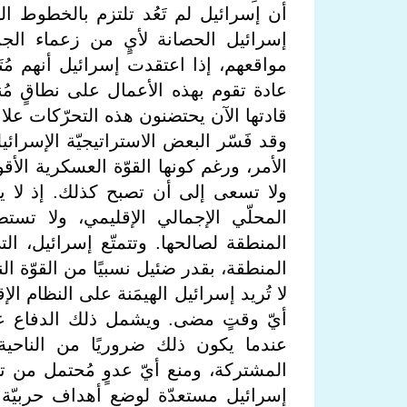
أن إسرائيل لم تَعُد تلتزم بالخطوط الح
إسرائيل الحصانة لأيٍ من زعماء الجما
مواقعهم، إذا اعتقدت إسرائيل أنهم مُ
عادة تقوم بهذه الأعمال على نطاقٍ مُنخ
قادتها الآن يحتضنون هذه التحرّكات علان
وقد فَسّر البعض الاستراتيجيّة الإسرائيل
الأمر، ورغم كونها القوّة العسكرية الأق
ولا تسعى إلى أن تصبح كذلك. إذ لا يمثّ
المحلّي الإجمالي الإقليمي، ولا تستطي
المنطقة لصالحها. وتتمتّع إسرائيل، ا
المنطقة، بقدر ضئيل نسبيًا من القوّة الن
لا تُريد إسرائيل الهيمَنة على النظام 
أيّ وقتٍ مضى. ويشمل ذلك الدفاع عن أ
عندما يكون ذلك ضروريًا من الناحية 
المشتركة، ومنع أيّ عدوٍ مُحتمل من ت
إسرائيل مستعدّة لوضع أهداف حربيّة 