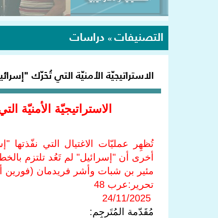
التصنيفات
دراسات
»
الاستراتيجيّة الأمنيّة التي تُحَرّك "إسرا
الاستراتيجيّة الأمنيّة ال
تُظهِر عمليّات الاغتيال التي نفّذتها 
أخرى أن "إسرائيل" لم تَعُد تلتزم بالخطوط
مئير بن شبات وأشر فريدمان (فورين أف
تحرير:عرب 48
24/11/2025
مُقَدّمة المُتَرجِم: