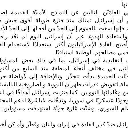
ها.
لعامَيْن التاليين عن النماذج الأمنيّة القديمة لصا
من أن إسرائيل تمتلك منذ فترة طويلة أقوى جيش 
ها سعَت بالعموم إلى الحدّ من أفعالها إلى الحدّ الأد
استعادة الهدوء. غير أن إسرائيل اليوم لم تَعُد راض
بح القادة الإسرائيليون أكثر استعدادًا لاستخدام القو
ي مصالحهم الوطنية استباقيًا.
ب التقليدية في إسرائيل، بما في ذلك بعض المسؤول
ائيل في مختلف أنحاء المنطقة منذ السابع من أكتوب
يّات الجديدة بدأت تتجذّر. وبالإضافة إلى مُواصَلة حرب
لة لتقويض قدرات طهران النووية والصاروخية الباليستيّ
ن وعُلمائها النوويين. كما ضرَبت إسرائيل أهدافًا في لبن
ودًا عسكريًا في سوريا، وتدخّلت مُباشَرةً لدعم المجت
نظام السوري، وشنَّت غارة جويّة استهدفت مسؤولين 
سرائيل ضدّ كبار القادة في إيران ولبنان وقَطَر وأماكن أخ