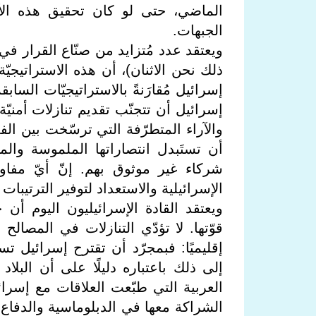
الماضي، حتى لو كان تحقيق هذه الأهداف
الجبهات.
ويعتقد عدد مُتزايد من صنّاع القرار في 
ذلك نحن الاثنان)، أن هذه الاستراتيجي
إسرائيل مُقارَنةً بالاستراتيجيّات الس
إسرائيل أن تتجنّب تقديم تنازلات أمنيّة
والآراء المتطرّفة التي ترسّخت بين ال
أن تستَبدل انتصاراتها الملموسة وا
شركاء غير موثوق بهم. إنّ أيّ مفا
الإسرائيلية والاستعداد لتوفير الترتيبا
ويعتقد القادة الإسرائيليون اليوم أن
قوّتها. لا تؤدّي التنازلات في المصالح 
إقليميًا: فبمجرّد أن تقترح إسرائيل تس
إلى ذلك باعتباره دليلًا على أن الب
الشراكة معها في الدبلوماسية والدفاع 