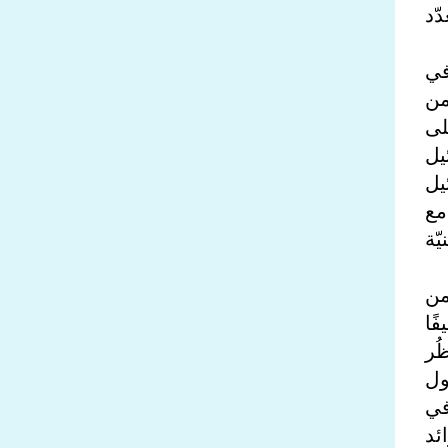
ّد
في
من
لى
يل
يل
مع
ّة
من
ًا
ُر
ول
20 ، استمرّت في
ئد