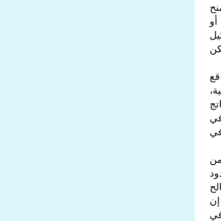
نح
أو
يل
كن
قع
ة،
تج
في
في
من
ود
لح
إن
في