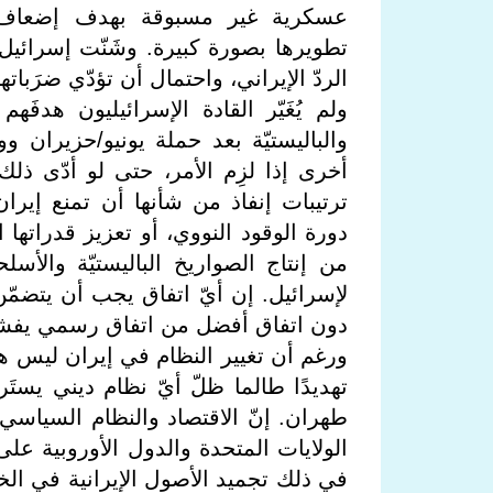
عسكرية غير مسبوقة بهدف إضعاف برام
تطويرها بصورة كبيرة. وشَنّت إسرائيل
الردّ الإيراني، واحتمال أن تؤدّي ضرَبات
ولم يُغَيّر القادة الإسرائيليون هدفَه
والباليستيّة بعد حملة يونيو/حزيران و
أخرى إذا لزِم الأمر، حتى لو أدّى ذل
ترتيبات إنفاذ من شأنها أن تمنع إير
دورة الوقود النووي، أو تعزيز قدراتها 
من إنتاج الصواريخ الباليستيّة والأسلح
لإسرائيل. إن أيّ اتفاق يجب أن يتضمّن تد
دون اتفاق أفضل من اتفاق رسمي يفشل
ورغم أن تغيير النظام في إيران ليس هدَف
تهديدًا طالما ظلّ أيّ نظام ديني يست
طهران. إنّ الاقتصاد والنظام السياسي
الولايات المتحدة والدول الأوروبية عل
في ذلك تجميد الأصول الإيرانية في الخا