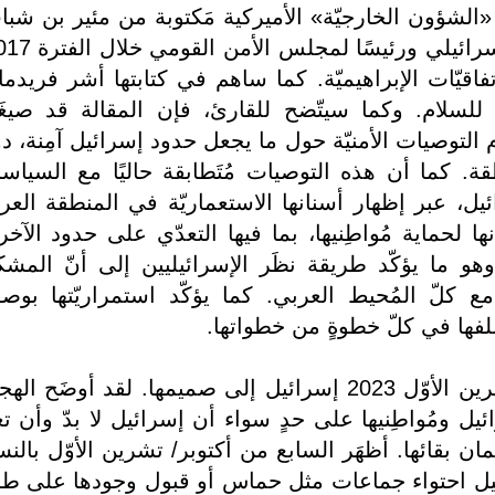
الشؤون الخارجيّة» الأميركية مَكتوبة من مئير بن شبا
لاتفاقيّات الإبراهيميّة. كما ساهم في كتابتها أشر فريدما
ة للسلام. وكما سيتّضح للقارئ، فإن المقالة قد صيغ
م التوصيات الأمنيّة حول ما يجعل حدود إسرائيل آمِنة، د
قة. كما أن هذه التوصيات مُتَطابقة حاليًا مع السياس
ائيل، عبر إظهار أسنانها الاستعماريّة في المنطقة العرب
ها لحماية مُواطِنيها، بما فيها التعدّي على حدود الآخر
هو ما يؤكّد طريقة نظَر الإسرائيليين إلى أنّ المشك
 كلّ المُحيط العربي. كما يؤكّد استمراريّتها بوصف
فها في كلّ خطوةٍ من خطواتها.
لقد هزّت أحداث السابع من أكتوبر/تشرين الأوّل 2023 إسرائيل إلى صميمها. لقد أوضَح ا
 ومُواطِنيها على حدٍ سواء أن إسرائيل لا بدّ وأن تغي
ان بقائها. أظهَر السابع من أكتوبر/ تشرين الأوّل بالنس
حيل احتواء جماعات مثل حماس أو قبول وجودها على ط