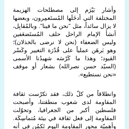
وأشار بَيْرَم إلى مصطلحات الهزيمة
المختلفة التي أدخَلَها المُستَعمِرون، وبعضها
لا يزال سائداً، مثل "نحن ما فينا". وبالمُقابِل،
أنشأ الإمام الراحل حلف المُستَضعَفين
وليس الضعفاء (نحن لا نرضى بالخذلان)؛
وهو بَرهَن عملياً على قُدْرَة التغيير وكَسْر
القيود؛ وهذا ما كَرّسَه شهيدُنا الأسمى
(السيّد حسن نصرالله) بشعار أو موقف
«نحن نستطيع».
وانطلاقاً من كلّ ذلك، فقد تكرّست ثقافة
المقاومة لدى شعوب منطقتنا، وأصبحت
فلسطين أكبر من الجغرافيا، وتحوّلت
المقاومة إلى فعل ثقافة في بيئة مُتماسِكَة.
وأهميّة محور المقاومة اليوم تَكمُن في أنه