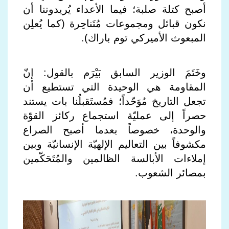
أصبح كتلة صلبة؛ فيما الأعداء يُريدوننا أن
نكون قبائل ومجموعات مُتَناحِرة (كما يُعلِن
المبعوث الأميركي توم باراك).
وخَتَمَ الوزير السابق بَيْرَم بالقول: إنّ
المقاومة هي الوحيدة التي تستطيع أن
تجعل التاريخ مُوَحّداً؛ فمُستَقبلُنا بات يستند
حصراً إلى عمليّة استجماع ركائز القوّة
والوحدة، خصوصاً بعدما أصبح الصراع
مكشوفاً بين التعاليم الإلهيّة الإنسانيّة وبين
إملاءات الأبالسة الظالمين والمُتَحَكّمين
بمصائر الشعوب.