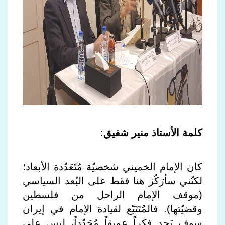
كلمة الأستاذ منير شفيق:
كان الإمام الخميني شخصيّة مُتَعَدّدة الأبعاد؛
لكنّني سأرَكّز هنا فقط على البُعد السياسي
(موقف الإمام الراحل من فلسطين
وقضيّتها). فالمُتَتَبّع لقيادة الإمام في إيران
سوف يَجِد فكراً عميقاً مُجَدّداً، ليس على