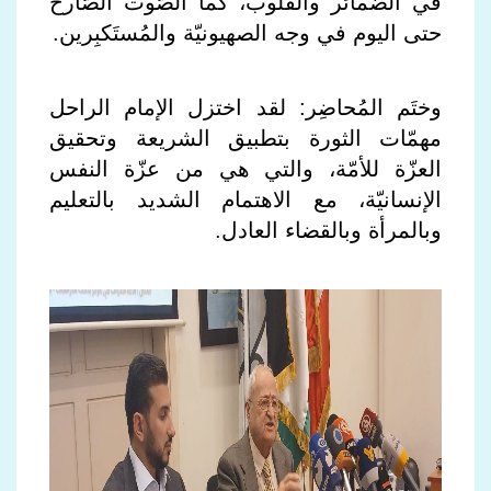
في الضمائر والقلوب، كما الصّوت الصّارخ
حتى اليوم في وجه الصهيونيّة والمُستَكبِرين.
وختَم المُحاضِر: لقد اختزل الإمام الراحل
مهمّات الثورة بتطبيق الشريعة وتحقيق
العزّة للأمّة، والتي هي من عزّة النفس
الإنسانيّة، مع الاهتمام الشديد بالتعليم
وبالمرأة وبالقضاء العادل.