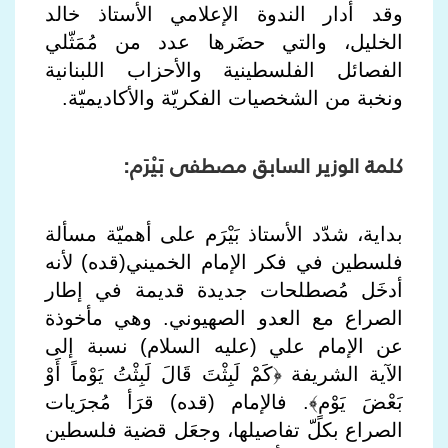
وقد أدار الندوة الإعلامي الأستاذ خالد
الخليل، والتي حضَرها عدد من مُمَثّلي
الفصائل الفلسطينية والأحزاب اللبنانية
ونخبة من الشخصيات الفكريّة والأكاديميّة.
كلمة الوزير السابق مصطفى بَيْرَم:
بداية، شدّد الأستاذ بَيْرَم على أهميّة مسألة
فلسطين في فكر الإمام الخميني(قده) لأنه
أدخَل مُصطلحات جديدة قديمة في إطار
الصراع مع العدو الصهيوني. وهي مأخوذة
عن الإمام علي (عليه السلام) نسبة إلى
الآية الشريفة ﴿كَمْ لَبِثْتَ قَالَ لَبِثْتُ يَوْماً أَوْ
بَعْضَ يَوْمٍ﴾. فالإمام (قده) قرَأ مُجرَيات
الصراع بكلّ تفاصيلها، وجعَل قضية فلسطين