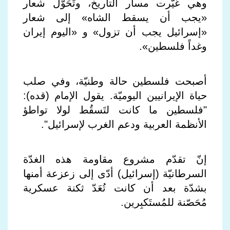
وهي غيّرت مسار التاريخ، وتَحَوّل شعار
«يجب أن يسقط الشاه» إلى شعار
«إسرائيل يجب أن تزول» و «اليوم إيران
وغداً فلسطين».
أصبحت فلسطين حالة وطنيّة، وفي صلب
حياة الإيرانيين اليوميّة. يقول الإمام (قده):
"فلسطين ما كانت لتَسقُط لولا تواطؤ
الأنظمة العربية ودعم الغرب لإسرائيل".
إنّ تقدّم مشروع مقاومة هذه الغدّة
السرطانيّة (إسرائيل) أدّى إلى زعزعة أمنها
بشدّة بعد أن كانت تُعَدّ ثكنة عسكرية
مُحَصّنة للمُستَكبِرين.