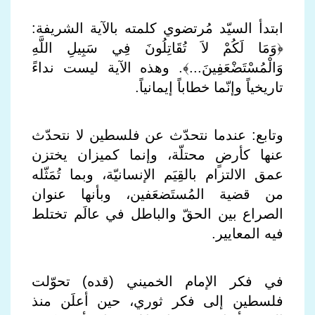
ابتدأ السيّد مُرتضوي كلمته بالآية الشريفة:
﴿وَمَا لَكُمْ لاَ تُقَاتِلُونَ فِي سَبِيلِ اللَّهِ
وَالْمُسْتَضْعَفِينَ...﴾. وهذه الآية ليست نداءً
تاريخياً وإنّما خطاباً إيمانياً.
وتابع: عندما نتحدّث عن فلسطين لا نتحدّث
عنها كأرضٍ محتلّة، وإنما كميزان يختزن
عمق الالتزام بالقِيَم الإنسانيّة، وبما تُمَثّله
من قضية المُستَضعَفين، وبأنها عنوان
الصراع بين الحقّ والباطل في عالَم تختلط
فيه المعايير.
في فكر الإمام الخميني (قده) تحوّلت
فلسطين إلى فكر ثوري، حين أعلَن منذ