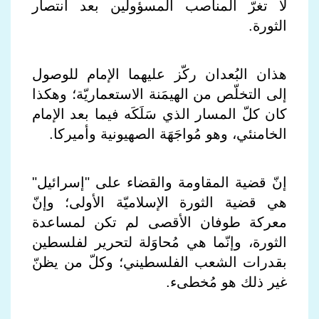
لا تغرّ المناصب المسؤولين بعد انتصار
الثورة.
هذان البُعدان ركّز عليهما الإمام للوصول
إلى التخلّص من الهيمَنة الاستعماريّة؛ وهكذا
كان كلّ المسار الذي سَلَكَه فيما بعد الإمام
الخامنئي، وهو مُواجَهَة الصهيونية وأميركا.
إنّ قضية المقاومة والقضاء على "إسرائيل"
هي قضية الثورة الإسلاميّة الأولى؛ وإنّ
معركة طوفان الأقصى لم تكن لمساعدة
الثورة، وإنّما هي مُحاوَلة لتحرير لفلسطين
بقدرات الشعب الفلسطيني؛ وكلّ من يظنّ
غير ذلك هو مُخطىء.