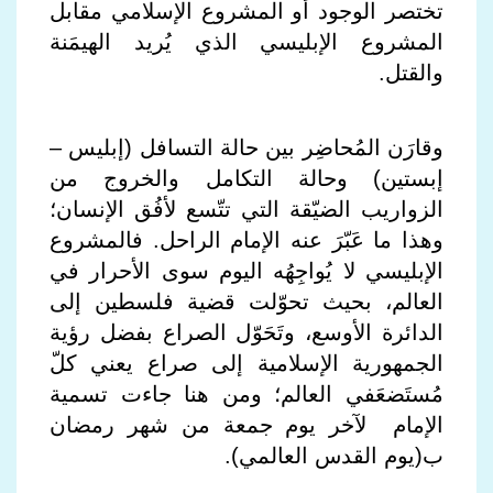
تختصر الوجود أو المشروع الإسلامي مقابل
المشروع الإبليسي الذي يُريد الهيمَنة
والقتل.
وقارَن المُحاضِر بين حالة التسافل (إبليس –
إبستين) وحالة التكامل والخروج من
الزواريب الضيّقة التي تتّسع لأفُق الإنسان؛
وهذا ما عَبّرَ عنه الإمام الراحل. فالمشروع
الإبليسي لا يُواجِهُه اليوم سوى الأحرار في
العالم، بحيث تحوّلت قضية فلسطين إلى
الدائرة الأوسع، وتَحَوّل الصراع بفضل رؤية
الجمهورية الإسلامية إلى صراع يعني كلّ
مُستَضعَفي العالم؛ ومن هنا جاءت تسمية
الإمام لآخر يوم جمعة من شهر رمضان
ب(يوم القدس العالمي).