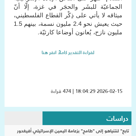
الجماعيّة للبشَر والحجَر في غزة، إلّا أنّ
ميثاقه لا يأتي على ذِكْر القطاع الفلسطيني،
حيث يعيش نحو 2.4 مليون نسمة، بينهم 1.5
مليون نازح، يُعانون أوضاعا كارثيّة.
لقراءة التقدير كاملاً انقر هنا
2026-02-15 18:04:29 | 474 قراءة
دراسات
تابع" لنتنياهو إلى "طامح" بزعامة اليمين الإسرائيلي أفيغدور