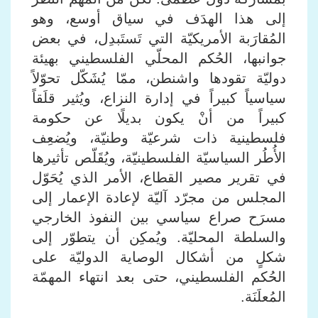
إلى هذا الهدَف في سياق أوسع، وهو
المُقارَبة الأمريكيّة التي تَستَبدِل، في بعض
جوانبها، الحُكم المحلّي الفلسطيني بهيئة
دوليّة تقودها واشنطن، ممّا يُشَكّل تحوّلاً
سياسياً كبيراً في إدارة النزاع، ويُثير قلَقاً
كبيراً من أنْ يكون بديلًا عن حكومة
فلسطينية ذات شرعيّة وطنيّة، ويُضعِف
الأُطُر السياسيّة الفلسطينيّة، ويُقَلّص تأثيرها
في تقرير مصير القطاع، الأمر الذي يُحَوّل
المجلس من مجرّد آليّة لإعادة الإعمار إلى
مسرَح صراع سياسي بين النفوذ الخارجي
والسلطة المحليّة. ويُمكِن أن يتطوّر إلى
شكلٍ من أشكال الوصاية الدوليّة على
الحُكم الفلسطيني، حتى بعد انتهاء المهمّة
المُعلَنَة.