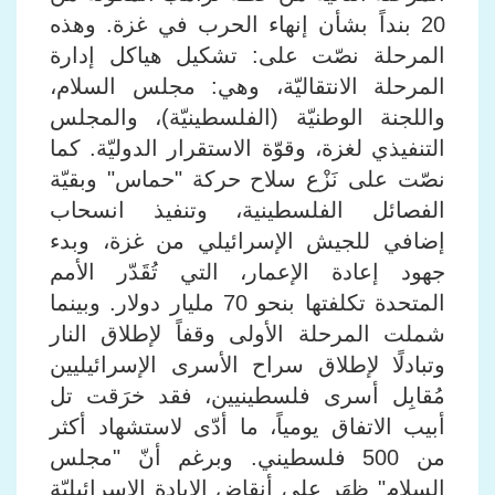
20 بنداً بشأن إنهاء الحرب في غزة
.
وهذه
المرحلة نصّت على: تشكيل هياكل إدارة
المرحلة الانتقاليّة، وهي: مجلس السلام،
واللجنة الوطنيّة (الفلسطينيّة)، والمجلس
التنفيذي لغزة، وقوّة الاستقرار الدوليّة
.
كما
نصّت على نَزْع سلاح حركة "حماس" وبقيّة
الفصائل الفلسطينية، وتنفيذ انسحاب
إضافي للجيش الإسرائيلي من غزة، وبدء
جهود إعادة الإعمار، التي تُقَدّر الأمم
المتحدة تكلفتها بنحو 70 مليار دولار
.
وبينما
شملت المرحلة الأولى وقفاً لإطلاق النار
وتبادلًا لإطلاق سراح الأسرى الإسرائيليين
مُقابِل أسرى فلسطينيين، فقد خرَقت تل
أبيب الاتفاق يومياً، ما أدّى لاستشهاد أكثر
من 500 فلسطيني
.
وبرغم أنّ "مجلس
السلام" ظهَر على أنقاض الإبادة الإسرائيليّة