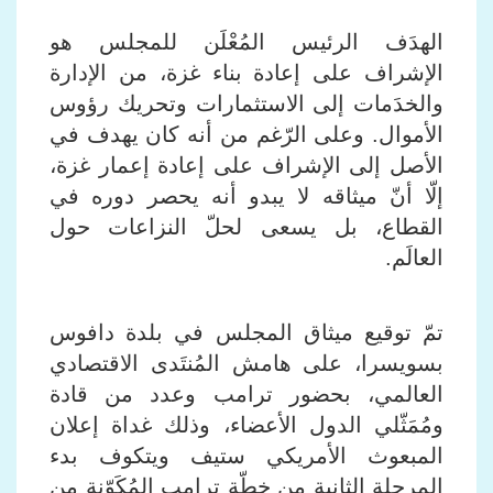
الهدَف الرئيس المُعْلَن للمجلس هو
الإشراف على إعادة بناء غزة، من الإدارة
والخدَمات إلى الاستثمارات وتحريك رؤوس
الأموال. وعلى الرّغم من أنه كان يهدف في
الأصل إلى الإشراف على إعادة إعمار غزة،
إلّا أنّ ميثاقه لا يبدو أنه يحصر دوره في
القطاع، بل يسعى لحلّ النزاعات حول
العالَم.
تمّ توقيع ميثاق المجلس في بلدة دافوس
بسويسرا، على هامش المُنتَدى الاقتصادي
العالمي، بحضور ترامب وعدد من قادة
ومُمَثّلي الدول الأعضاء
،
وذلك غداة إعلان
المبعوث الأمريكي ستيف ويتكوف بدء
المرحلة الثانية من خطّة ترامب المُكَوّنة من