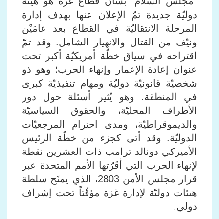
"مجلس السلام" بشأن قطاع غزة هو هيئة
دوليّة جديدة تمّ الإعلان عنها بهدف إدارة
المرحلة الانتقاليّة في القطاع بعد عامَيْن
ونيّف من القتال والانهيار الشامل. وقد تمّ
اقتراحه في سياق خطّة أمريكيّة أكبر تحت
عنوان إعادة الإعمار وإنهاء الحرب؛ وهو ذو
شخصيّة قانونيّة دوليّة ومهام تنفيذيّة كبرى
في المنطقة. وهو يُثير أسئلة حول دور
الأطراف المحليّة، والحقوق السياسيّة
والديموقراطيّة، ومدى احترام المرجعيّات
الدوليّة. وقد أتى كجزء من خطّة الرئيس
الأميركي دونالد ترامب ذات العشرين نقطة
لإنهاء الحرب التي أقَرّتها الأمم المتحدة عبر
قرار مجلس الأمن 2803، الذي يمنَح سلطة
هيئات دوليّة لإدارة غزة مؤقّتاً تحت إشراف
دولي
.