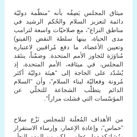
ميثاق المجلس يَصِفُه بأنه "منظّمة دوليّة
دائمة لتعزيز السلام والحُكم الرشيد في
مناطق النزاع"، مع صلاحيّات واسعة لترامب
مدى الحياة، بينها سلطة النقض (الفيتو)
وتعيين الأعضاء، ما دفع مُراقبين لاعتباره
مُناوَرَة لتَجاوز الأمم المتحدة
.
وضمْناً، ينتَقد
المجلس، في ميثاقه، الأمم المتحدة، إذ
يُشَدّد على الحاجة إلى "هيئة دوليّة أكثر
مُرونة وفعاليّة لبناء السلام"، وأن "السلام
الدائم يتطلّب الشجاعة للتخلّي عن
المؤسّسات التي فشلت مراراً".
من الأهداف المُعلَنة للمجلس نَزْع سلاح
"حماس"، وإعادة الإعمار، وإرساء الاستقرار
بمُشارَكة دول عظمى
.
لكن من المهم النظَر