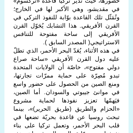
حضورها، حيث تُدير تركيا قاعدة «تركسوم»
في مقديشو، وهي الأكبر لها في الخارج؛
وتُمَثّل تلك القاعدة بوّابة للنفوذ التركي في
القرن الأفريقي. هذا التشابك يُحَوّل القرن
الأفريقي إلى ساحة مفتوحة للتنافس
الاستراتيجي( المصدر السابق ).
في هذه الأثناء، يُعَدّ البحر الأحمر، الذي تطلّ
عليه دول القرن الأفريقي «ساحة صراع
دولي مفتوح»، خاصّة أن الولايات المتحدة
تبدو مُصِرّة على حماية ممرّات تجارتها،
ومنع الصين من الحصول على حضور واسع
في موانئ جيبوتي والسودان. أما الصين،
فيَهمّها تعزيز نفوذها لحماية مشروع
«الحزام والطريق (طريق الحرير)»، بينما
تبحث روسيا عن قاعدة بحريّة تضعها في
قلب البحر الأحمر، وتعمل تركيا على بناء