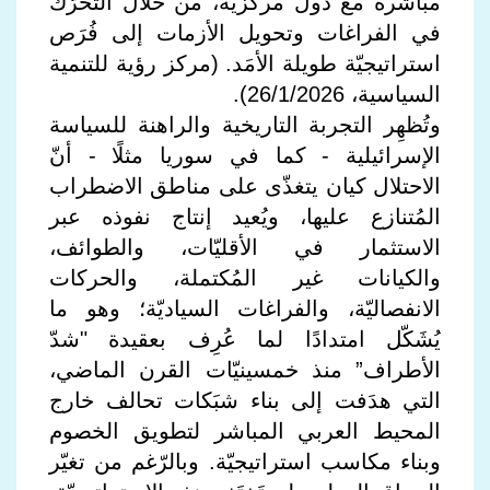
مباشرة مع دول مركزيّة، من خلال التحرّك
في الفراغات وتحويل الأزمات إلى فُرَص
استراتيجيّة طويلة الأمَد. (مركز رؤية للتنمية
السياسية، 26/1/2026).
وتُظهِر التجربة التاريخية والراهنة للسياسة
الإسرائيلية - كما في سوريا مثلًا - أنّ
الاحتلال كيان يتغذّى على مناطق الاضطراب
المُتنازع عليها، ويُعيد إنتاج نفوذه عبر
الاستثمار في الأقليّات، والطوائف،
والكيانات غير المُكتملة، والحركات
الانفصاليّة، والفراغات السياديّة؛ وهو ما
يُشَكّل امتدادًا لما عُرِف بعقيدة "شدّ
الأطراف” منذ خمسينيّات القرن الماضي،
التي هدَفت إلى بناء شبَكات تحالف خارج
المحيط العربي المباشر لتطويق الخصوم
وبناء مكاسب استراتيجيّة. وبالرّغم من تغيّر