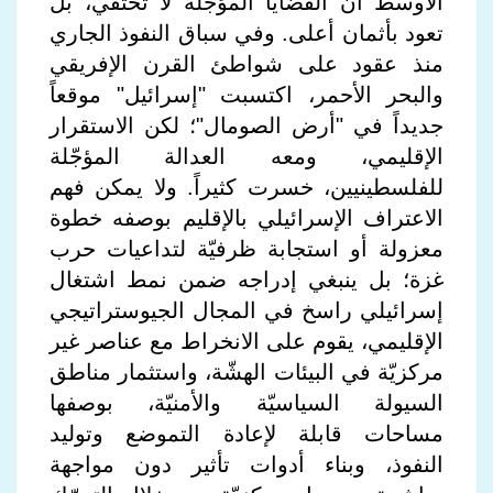
الأوسَط أنّ القضايا المؤجَّلة لا تختفي، بل
تعود بأثمان أعلى. وفي سباق النفوذ الجاري
منذ عقود على شواطئ القرن الإفريقي
والبحر الأحمر، اكتسبت "إسرائيل" موقعاً
جديداً في "أرض الصومال"؛ لكن الاستقرار
الإقليمي، ومعه العدالة المؤجّلة
للفلسطينيين، خسرت كثيراً. ولا يمكن فهم
الاعتراف الإسرائيلي بالإقليم بوصفه خطوة
معزولة أو استجابة ظرفيّة لتداعيات حرب
غزة؛ بل ينبغي إدراجه ضمن نمط اشتغال
إسرائيلي راسخ في المجال الجيوستراتيجي
الإقليمي، يقوم على الانخراط مع عناصر غير
مركزيّة في البيئات الهشّة، واستثمار مناطق
السيولة السياسيّة والأمنيّة، بوصفها
مساحات قابلة لإعادة التموضع وتوليد
النفوذ، وبناء أدوات تأثير دون مواجهة