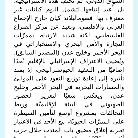
السياق الدولي، لم تَختَفِ هذه الاستراتيجيّة،
بل أُعيدَ إنتاجها لتشمل اليوم كيانات غير
معترف بها. فصوماليلاند كيان خارج الإجماع
العربي والإقليمي، وبعيد عن مركز الصراع
الفلسطيني، لكنه شديد الارتباط بممرّات
التجارة والأمن البحري والاستخباراتي في
البحر الأحمر وخليج عدن (المصدر السابق).
ويُضيف الاعتراف الإسرائيلي بالإقليم بُعدًا
إضافيًا من التعقيد الجيوستراتيجي، إذ يمتد
تأثيره إلى إعادة توزيع النفوذ على الموانئ
والمسارات البحرية في البحر الأحمر وخليج
عدن، ويعكس سعيًا لتعزيز الحضور
الصهيوني في البيئة الإقليميّة وربط
التحالفات بمشروع أوسع لتأمين السيطرة
على الممرّات الحيويّة، مع الأخذ في الاعتبار
تجربة إغلاق مضيق باب المندب خلال حرب