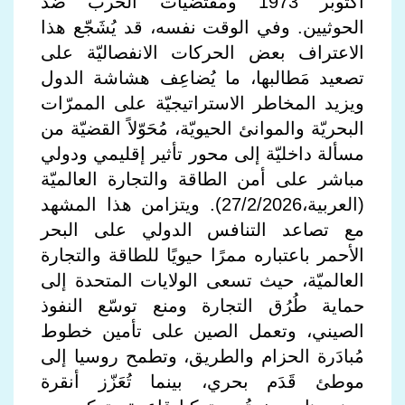
أكتوبر 1973 ومُقتضيات الحرب ضدّ
الحوثيين. وفي الوقت نفسه، قد يُشَجّع هذا
الاعتراف بعض الحركات الانفصاليّة على
تصعيد مَطالبها، ما يُضاعِف هشاشة الدول
ويزيد المخاطر الاستراتيجيّة على الممرّات
البحريّة والموانئ الحيويّة، مُحَوّلاً القضيّة من
مسألة داخليّة إلى محور تأثير إقليمي ودولي
مباشر على أمن الطاقة والتجارة العالميّة
(العربية،27/2/2026). ويتزامن هذا المشهد
مع تصاعد التنافس الدولي على البحر
الأحمر باعتباره ممرًا حيويًا للطاقة والتجارة
العالميّة، حيث تسعى الولايات المتحدة إلى
حماية طُرُق التجارة ومنع توسّع النفوذ
الصيني، وتعمل الصين على تأمين خطوط
مُبادَرة الحزام والطريق، وتطمح روسيا إلى
موطئ قَدَم بحري، بينما تُعَزّز أنقرة