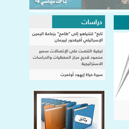
دراسات
تابع" لنتنياهو إلى "طامح" بزعامة اليمين
الإسرائيلي أفيغدور ليبرمان
كيفية التنصت على الإتصالات سمير
محمود قديح مركز المعطيات والدراسات
الاستراتيجية
سيرة حياة إيهود أولمرت