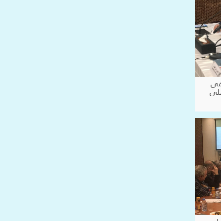
 في
على