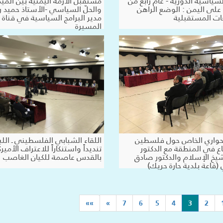
لسياسية الدورية - عام رابع من
مستقبل الأزمة اليمنية بين الميد
 على اليمن : الوضع الراهن
والحلّ السياسي -الأستاذ حميد رز
ات المستقبلية
مدير البرامج السياسية في قناة
المسيرة
الحواري الخاص حول فلسطين
اللقاء الشبابي الفلسطيني ـ اللب
ع في المنطقة مع الدكتور
تنديداً واستنكاراً للاعتراف الأمي
خ الإسلام والدكتور صادق
بالقدس عاصمة للكيان الغاصب
(قاعة بلدية حارة حريك)
(current)
»»
»
7
6
5
4
3
2