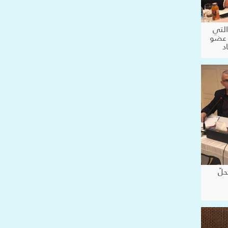
التي
 عضو
د
لّ