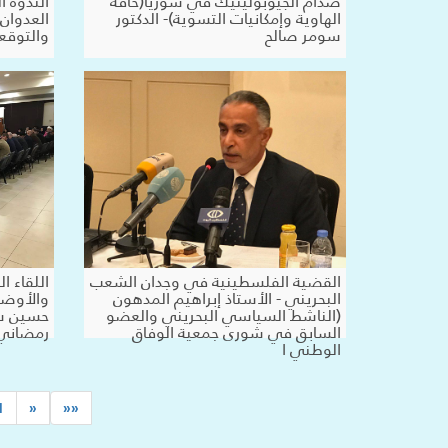
صدام الجيوبوليتيك في سوريا(حافة
الندوة ا
الهاوية وإمكانيات التسوية)- الدكتور
العدوان
سومر صالح
والتوقع
القضية الفلسطينية في وجدان الشعب
اللقاء 
البحريني - الأستاذ إبراهيم المدهون
والأوضا
(الناشط السياسي البحريني والعضو
حسين شي
السابق في شورى جمعية الوفاق
رمضاني 
الوطني ا
1
«
««