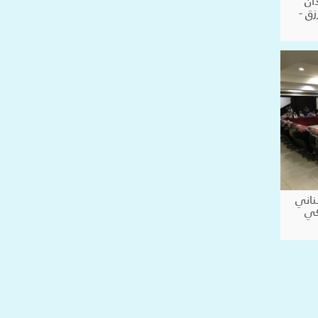
ان
ق -
ناني
ركي