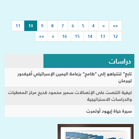
(current)
11
10
9
8
7
6
5
4
«
««
»»
»
16
15
14
13
12
دراسات
تابع" لنتنياهو إلى "طامح" بزعامة اليمين الإسرائيلي أفيغدور
ليبرمان
كيفية التنصت على الإتصالات سمير محمود قديح مركز المعطيات
والدراسات الاستراتيجية
سيرة حياة إيهود أولمرت